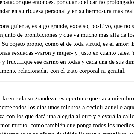
ebatador que entonces, por cuanto el cariño prolongado
ndar en su riqueza personal y en su hermosura más real 
consiguiente, es algo grande, excelso, positivo, que no s
onjunto de prohibiciones y que va mucho más allá de lo
 Su objeto propio, como el de toda virtud, es el amor: E
nas sexuadas -varón y mujer- y justo en cuanto tales. Y
 y fructifique ese cariño en todas y cada una de sus di
tamente relacionadas con el trato corporal ni genital.
virla en toda su grandeza, es oportuno que cada miembr
nte todos los días unos minutos a decidir aquel o aque
za con los que dará una alegría al otro y elevará la cali
amor mutuo; como también que ponga todos los medios 
ifestaciones de afecto decidido lleguen a cumplirse, t