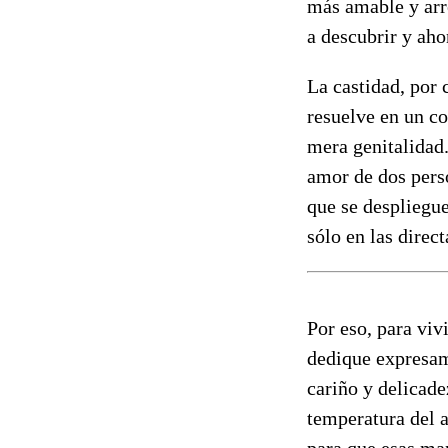
más amable y arr
a descubrir y aho
La castidad, por 
resuelve en un c
mera genitalidad.
amor de dos perso
que se despliegue
sólo en las direc
Por eso, para vi
dedique expresame
cariño y delicade
temperatura del 
para que esas man