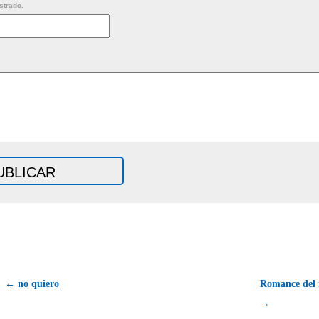
strado.
← no quiero
Romance del r
→