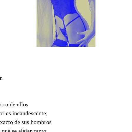
ón
tro de ellos
lor es incandescente;
exacto de sus hombros
 qué se alejan tanto.